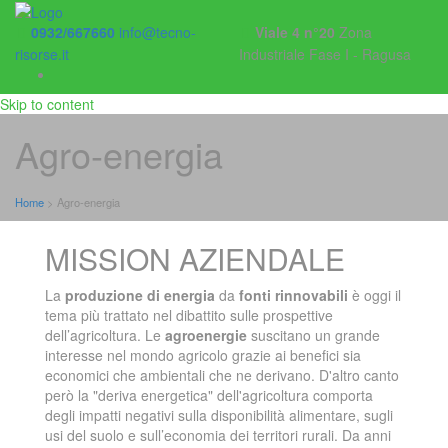
0932/667660
info@tecno-
Viale 4 n°20
Zona
risorse.it
Industriale Fase I - Ragusa
Skip to content
Agro-energia
Home
>
Agro-energia
MISSION AZIENDALE
La
produzione di energia
da
fonti rinnovabili
è oggi il
tema più trattato nel dibattito sulle prospettive
dell’agricoltura. Le
agroenergie
suscitano un grande
interesse nel mondo agricolo grazie ai benefici sia
economici che ambientali che ne derivano. D'altro canto
però la "deriva energetica" dell'agricoltura comporta
degli impatti negativi sulla disponibilità alimentare, sugli
usi del suolo e sull’economia dei territori rurali. Da anni